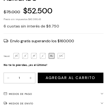
$52.500
$75.000
Precio sin impuestos
$43.388,43
6
cuotas sin interés de
$8.750
Envío gratis
superando los
$160.000
XS
S
M
L
XL
XXL
TALLE
No te lo pierdas, ¡es el último!
MEDIOS DE PAGO
MEDIOS DE ENVÍO