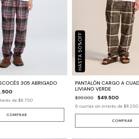
OFF
%
50
SCOCÉS 305 ABRIGADO
PANTALÓN CARGO A CUA
LIVIANO VERDE
2.500
$49.500
$99.000
nterés de
$8.750
6
cuotas sin interés de
$8.250
COMPRAR
COMPRAR