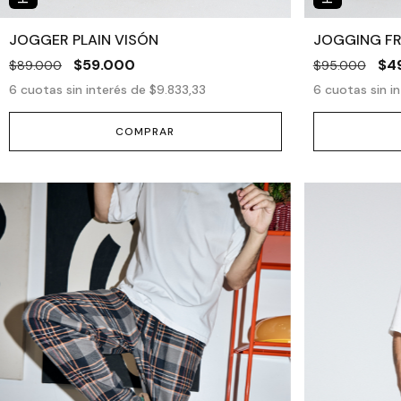
JOGGER PLAIN VISÓN
JOGGING F
$59.000
$4
$89.000
$95.000
6
cuotas sin interés de
$9.833,33
6
cuotas sin i
COMPRAR