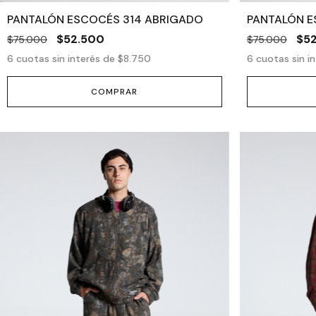
PANTALÓN ESCOCÉS 314 ABRIGADO
PANTALÓN E
$52.500
$5
$75.000
$75.000
6
cuotas sin interés de
$8.750
6
cuotas sin i
COMPRAR