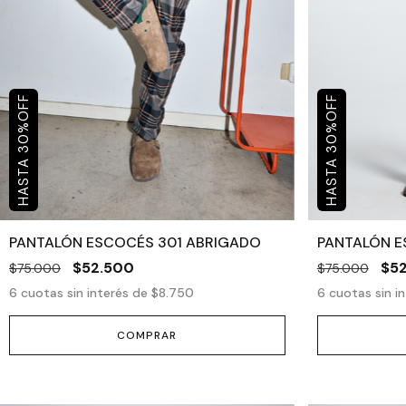
OFF
OFF
%
%
30
30
PANTALÓN ESCOCÉS 301 ABRIGADO
PANTALÓN E
$52.500
$5
$75.000
$75.000
6
cuotas sin interés de
$8.750
6
cuotas sin i
COMPRAR