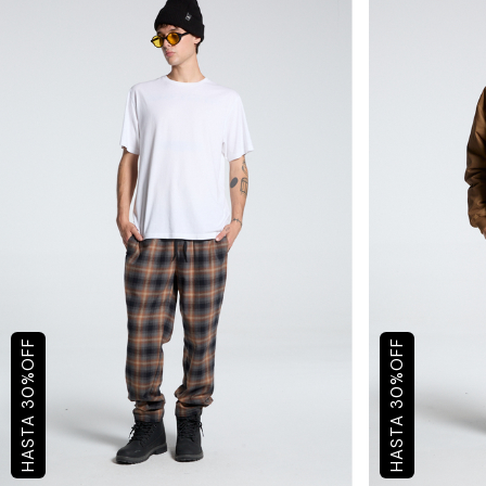
OFF
OFF
%
%
30
30