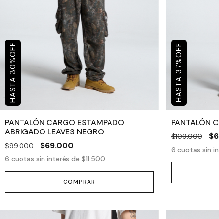
OFF
OFF
%
%
30
37
PANTALÓN CARGO ESTAMPADO
PANTALÓN 
ABRIGADO LEAVES NEGRO
$6
$109.000
$69.000
$99.000
6
cuotas sin i
6
cuotas sin interés de
$11.500
COMPRAR