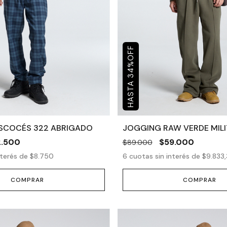
OFF
%
34
SCOCÉS 322 ABRIGADO
JOGGING RAW VERDE MILI
2.500
$59.000
$89.000
nterés de
$8.750
6
cuotas sin interés de
$9.833,
COMPRAR
COMPRAR