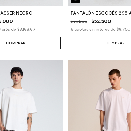
RASSER NEGRO
PANTALÓN ESCOCÉS 298 
9.000
$52.500
$75.000
nterés de
$8.166,67
6
cuotas sin interés de
$8.750
COMPRAR
COMPRAR