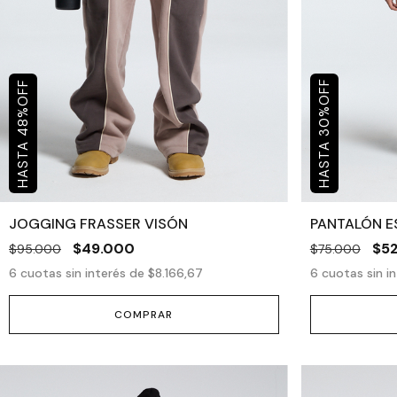
OFF
OFF
%
%
30
48
JOGGING FRASSER VISÓN
PANTALÓN E
$49.000
$5
$95.000
$75.000
6
cuotas sin interés de
$8.166,67
6
cuotas sin i
COMPRAR