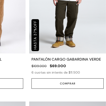
OFF
%
37
L
PANTALÓN CARGO GABARDINA VERDE
$69.000
$109.000
6
cuotas sin interés de
$11.500
COMPRAR