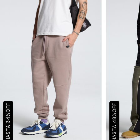
OFF
OFF
%
%
34
48