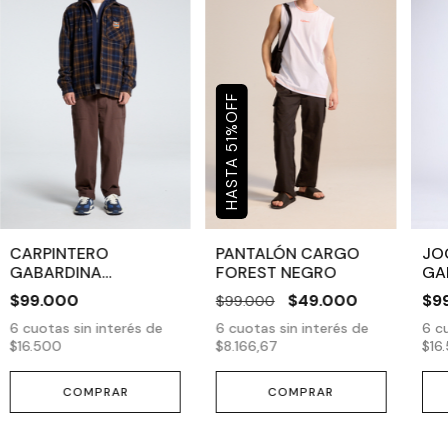
OFF
%
51
CARPINTERO
PANTALÓN CARGO
JO
GABARDINA
FOREST NEGRO
GA
CHOCOLATE
$99.000
$49.000
$9
$99.000
6
cuotas sin interés de
6
cuotas sin interés de
6
cu
$16.500
$8.166,67
$16
COMPRAR
COMPRAR