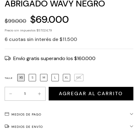
ABRIGADO WAVY NEGRO
$69.000
$99.000
Precio sin impuestos
$57.024,79
6
cuotas sin interés de
$11.500
Envío gratis
superando los
$160.000
XS
S
M
L
XL
XXL
TALLE
MEDIOS DE PAGO
MEDIOS DE ENVÍO