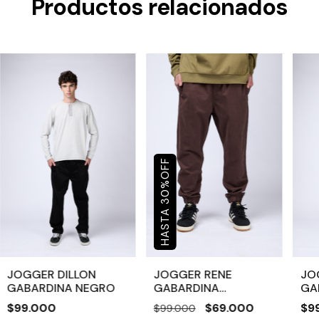
Productos relacionados
OFF
%
30
JOGGER DILLON
JOGGER RENE
JO
GABARDINA NEGRO
GABARDINA
GA
CHOCOLATE
$99.000
$69.000
$9
$99.000