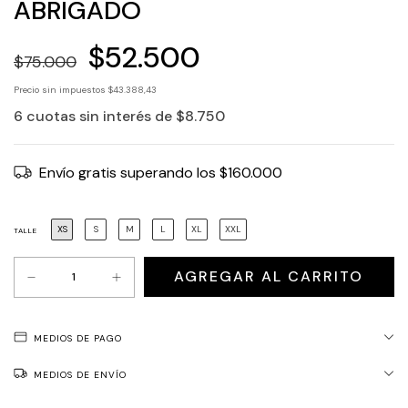
ABRIGADO
$52.500
$75.000
Precio sin impuestos
$43.388,43
6
cuotas sin interés de
$8.750
Envío gratis
superando los
$160.000
XS
S
M
L
XL
XXL
TALLE
MEDIOS DE PAGO
MEDIOS DE ENVÍO