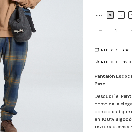
XS
S
TALLE
MEDIOS DE PAGO
MEDIOS DE ENVÍO
Pantalón Escocé
Paso
Descubrí el
Pant
combina la elega
comodidad que n
en
100% algodó
textura suave y 