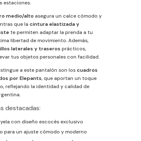
s estaciones.
iro medio/alto
asegura un calce cómodo y
ntras que la
cintura elastizada y
uste
te permiten adaptar la prenda a tu
ima libertad de movimiento. Además,
illos laterales y traseros
prácticos,
levar tus objetos personales con facilidad.
istingue a este pantalón son los
cuadros
dos por Elepants
, que aportan un toque
o, reflejando la identidad y calidad de
rgentina.
as destacadas:
iyela con diseño escocés exclusivo
to para un ajuste cómodo y moderno