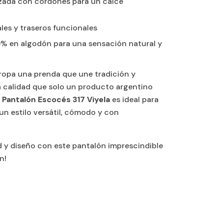
izada con cordones para un calce
o
rales y traseros funcionales
% en algodón para una sensación natural y
ropa una prenda que une tradición y
a calidad que solo un producto argentino
l
Pantalón Escocés 317 Viyela
es ideal para
n estilo versátil, cómodo y con
 y diseño con este pantalón imprescindible
n!