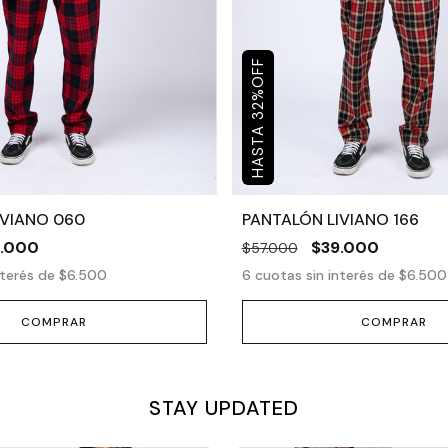
OFF
%
32
IVIANO 060
PANTALÓN LIVIANO 166
.000
$39.000
$57.000
nterés de
$6.500
6
cuotas sin interés de
$6.500
COMPRAR
COMPRAR
STAY UPDATED