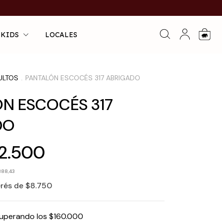
 KIDS
LOCALES
0
ULTOS
PANTALÓN ESCOCÉS 317 ABRIGADO
.
N ESCOCÉS 317
DO
2.500
388,43
erés de
$8.750
uperando los
$160.000