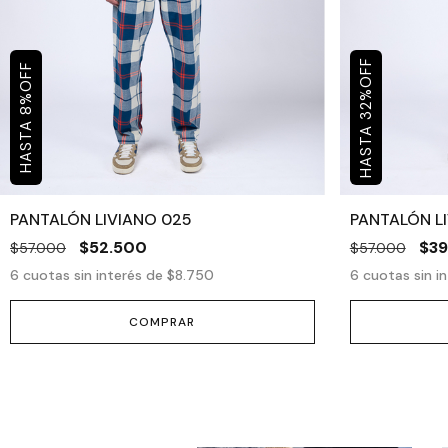
OFF
OFF
%
%
32
8
PANTALÓN LIVIANO 025
PANTALÓN L
$52.500
$39
$57.000
$57.000
6
cuotas sin interés de
$8.750
6
cuotas sin i
COMPRAR