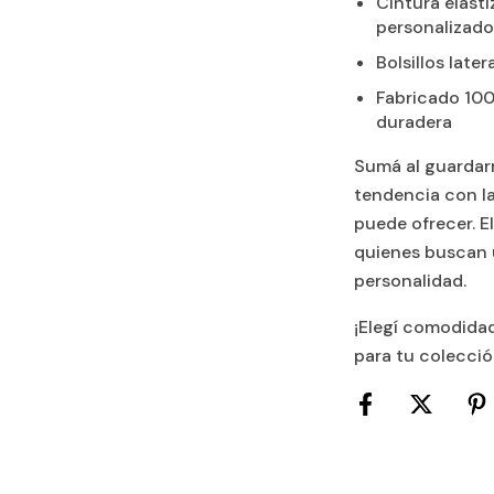
Cintura elast
personalizad
Bolsillos late
Fabricado 100
duradera
Sumá al guardar
tendencia con l
puede ofrecer. E
quienes buscan u
personalidad.
¡Elegí comodidad
para tu colecció