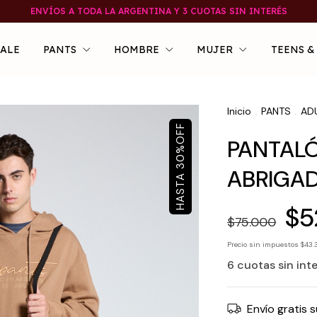
ENVÍOS A TODA LA ARGENTINA Y 3 CUOTAS SIN INTERÉS
SALE
PANTS
HOMBRE
MUJER
TEENS &
Inicio
PANTS
AD
.
.
OFF
PANTALÓ
%
30
ABRIGA
$5
$75.000
Precio sin impuestos
$43.
6
cuotas sin int
Envío gratis
s