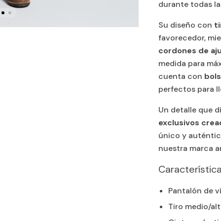
durante todas la
Su diseño con
t
favorecedor, mie
cordones de aj
medida para máx
cuenta con
bols
perfectos para l
Un detalle que d
exclusivos crea
único y auténtic
nuestra marca a
Característic
Pantalón de v
Tiro medio/al