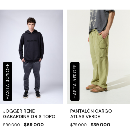
OFF
OFF
%
%
30
51
JOGGER RENE
PANTALÓN CARGO
GABARDINA GRIS TOPO
ATLAS VERDE
$69.000
$39.000
$99.000
$79.000