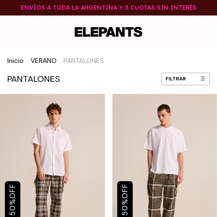
ENVÍOS A TODA LA ARGENTINA Y 3 CUOTAS SIN INTERÉS
Inicio
VERANO
PANTALONES
.
.
PANTALONES
FILTRAR
OFF
OFF
%
%
50
50