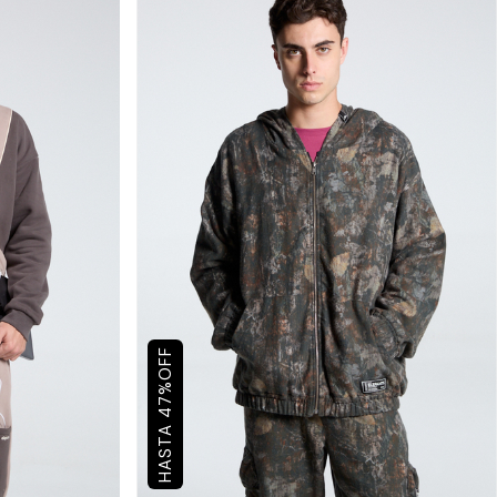
OFF
%
47