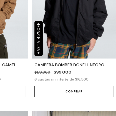
OFF
%
45
L CAMEL
CAMPERA BOMBER DONELL NEGRO
$99.000
$179.000
0
6
cuotas sin interés de
$16.500
COMPRAR