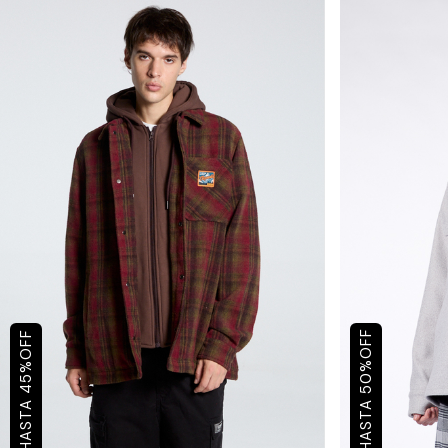
OFF
OFF
%
%
50
45