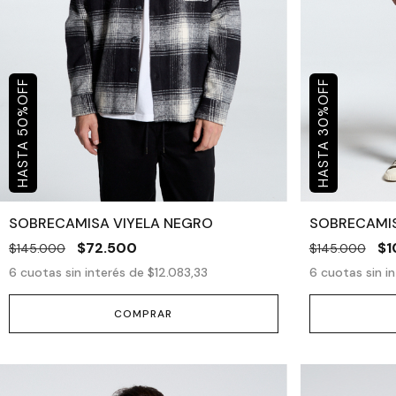
OFF
OFF
%
%
50
30
SOBRECAMISA VIYELA NEGRO
SOBRECAMIS
$72.500
$1
$145.000
$145.000
6
cuotas sin interés de
$12.083,33
6
cuotas sin i
COMPRAR