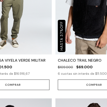
OFF
%
37
A VIYELA VERDE MILITAR
CHALECO TRAIL NEGRO
01.500
$69.000
$109.000
nterés de
$16.916,67
6
cuotas sin interés de
$11.500
COMPRAR
COMPRAR