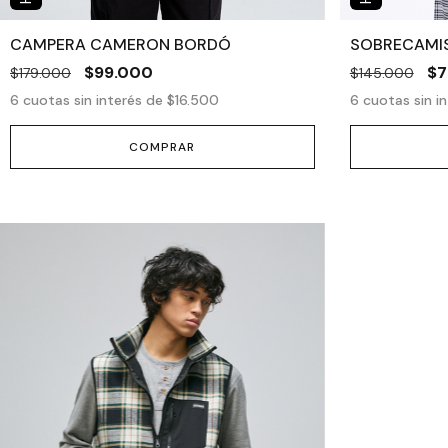
CAMPERA CAMERON BORDÓ
SOBRECAMIS
$99.000
$7
$179.000
$145.000
6
cuotas sin interés de
$16.500
6
cuotas sin i
COMPRAR