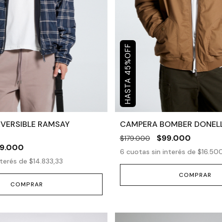
OFF
%
45
VERSIBLE RAMSAY
CAMPERA BOMBER DONEL
$99.000
$179.000
9.000
6
cuotas sin interés de
$16.50
nterés de
$14.833,33
COMPRAR
COMPRAR