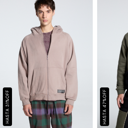
OFF
OFF
%
%
47
31