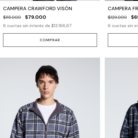
CAMPERA CRAWFORD VISÓN
CAMPERA F
$79.000
$6
$115.000
$129.000
6
cuotas sin interés de
$13.166,67
6
cuotas sin i
COMPRAR