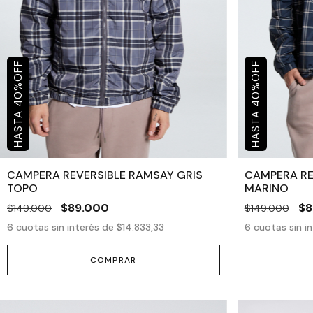
OFF
OFF
%
%
40
40
CAMPERA REVERSIBLE RAMSAY GRIS
CAMPERA RE
TOPO
MARINO
$89.000
$8
$149.000
$149.000
6
cuotas sin interés de
$14.833,33
6
cuotas sin i
COMPRAR