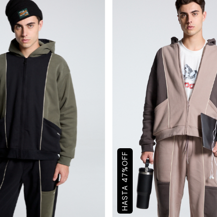
OFF
%
47