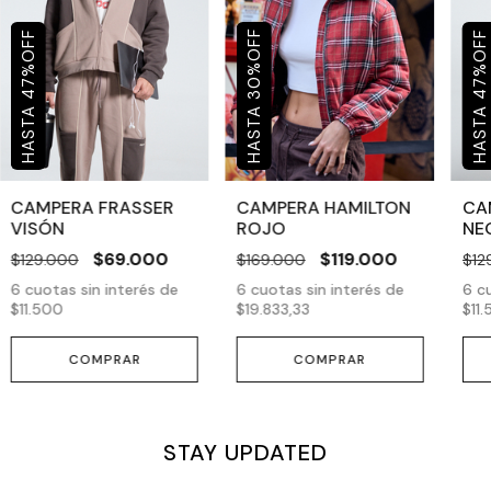
OFF
OFF
OFF
%
%
%
30
47
47
CAMPERA FRASSER
CAMPERA HAMILTON
CA
VISÓN
ROJO
NE
$69.000
$119.000
$129.000
$169.000
$12
6
cuotas sin interés de
6
cuotas sin interés de
6
cu
$11.500
$19.833,33
$11
COMPRAR
COMPRAR
STAY UPDATED