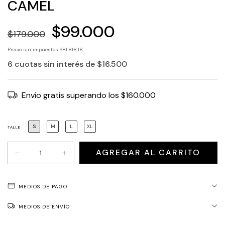
CAMEL
$99.000
$179.000
Precio sin impuestos
$81.818,18
6
cuotas sin interés de
$16.500
Envío gratis
superando los
$160.000
S
M
L
XL
TALLE
MEDIOS DE PAGO
MEDIOS DE ENVÍO