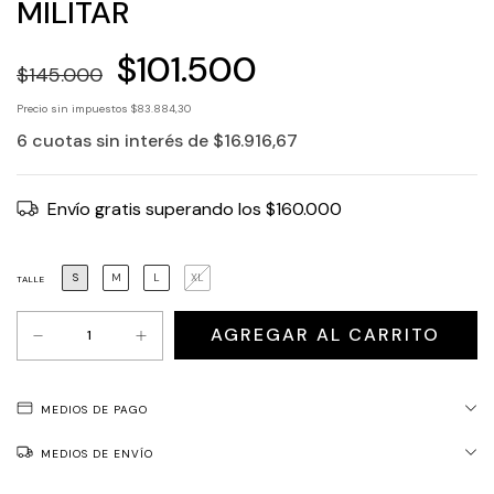
MILITAR
$101.500
$145.000
Precio sin impuestos
$83.884,30
6
cuotas sin interés de
$16.916,67
Envío gratis
superando los
$160.000
S
M
L
XL
TALLE
MEDIOS DE PAGO
MEDIOS DE ENVÍO