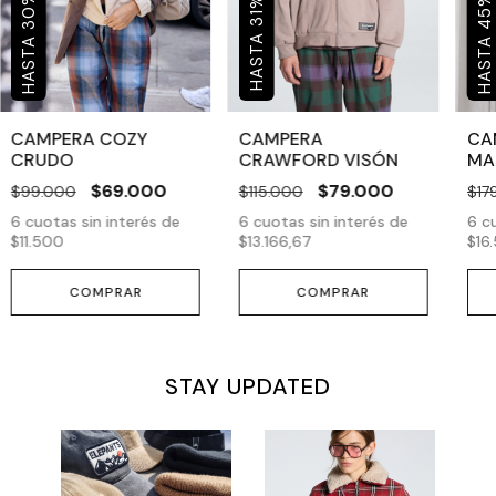
%
30
45
31
CAMPERA COZY
CAMPERA
CA
CRUDO
CRAWFORD VISÓN
MA
$69.000
$79.000
$99.000
$115.000
$17
6
cuotas sin interés de
6
cuotas sin interés de
6
cu
$11.500
$13.166,67
$16
COMPRAR
COMPRAR
STAY UPDATED