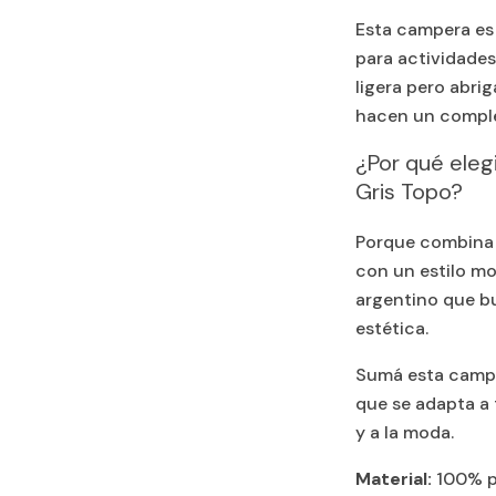
Esta campera es 
para actividades
ligera pero abrig
hacen un comple
¿Por qué eleg
Gris Topo?
Porque combina l
con un estilo mo
argentino que bu
estética.
Sumá esta campe
que se adapta a
y a la moda.
Material:
100% p