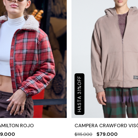
OFF
%
31
AMILTON ROJO
CAMPERA CRAWFORD VIS
19.000
$79.000
$115.000