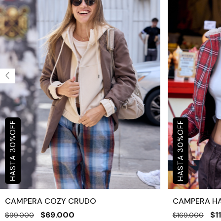
OFF
OFF
%
%
30
30
CAMPERA COZY CRUDO
CAMPERA H
$69.000
$1
$99.000
$169.000