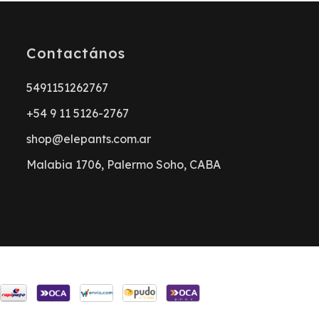
Contactános
5491151262767
+54 9 11 5126-2767
shop@elepants.com.ar
Malabia 1706, Palermo Soho, CABA