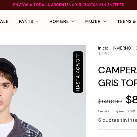
ENVÍOS A TODA LA ARGENTINA Y 3 CUOTAS SIN INTERÉS
SALE
PANTS
HOMBRE
MUJER
TEENS &
Inicio
INVIERNO
.
.
TOPO
OFF
%
CAMPERA
40
GRIS TO
$
$149.000
Precio sin impuestos
$73.
6
cuotas sin int