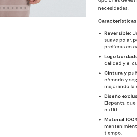
opciones de esti
necesidades.
Características 
Reversible:
Un
suave polar, p
prefieras en 
Logo bordado
calidad y el 
Cintura y puñ
cómodo y segu
mejorando la 
Diseño exclus
Elepants, que
outfit.
Material 100%
mantenimient
tiempo.