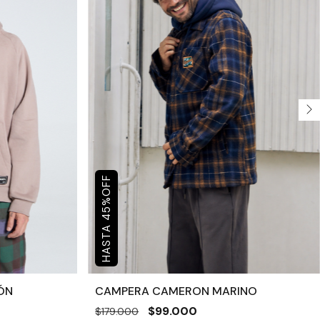
OFF
%
45
ÓN
CAMPERA CAMERON MARINO
$99.000
$179.000