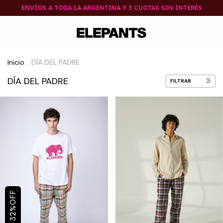
ENVÍOS A TODA LA ARGENTINA Y 3 CUOTAS SIN INTERÉS
Inicio
DÍA DEL PADRE
.
DÍA DEL PADRE
FILTRAR
OFF
%
32