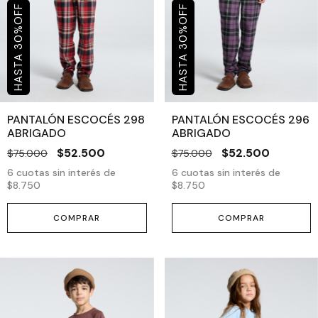
OFF
OFF
%
%
30
30
PANTALÓN ESCOCÉS 298
PANTALÓN ESCOCÉS 296
ABRIGADO
ABRIGADO
$52.500
$52.500
$75.000
$75.000
6
cuotas sin interés de
6
cuotas sin interés de
$8.750
$8.750
COMPRAR
COMPRAR