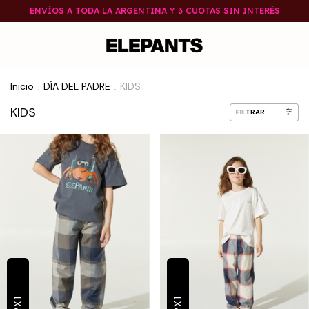
ENVÍOS A TODA LA ARGENTINA Y 3 CUOTAS SIN INTERÉS
Inicio
DÍA DEL PADRE
KIDS
.
.
KIDS
FILTRAR
2X1
2X1