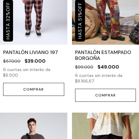
OFF
OFF
%
%
32
51
PANTALÓN LIVIANO 197
PANTALÓN ESTAMPADO
BORGOÑA
$39.000
$57.000
$49.000
$99.000
6
cuotas sin interés de
$6.500
6
cuotas sin interés de
$8.166,67
COMPRAR
COMPRAR