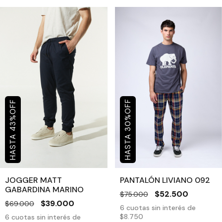
OFF
OFF
%
%
30
43
JOGGER MATT
PANTALÓN LIVIANO 092
GABARDINA MARINO
$52.500
$75.000
$39.000
$69.000
6
cuotas sin interés de
$8.750
6
cuotas sin interés de