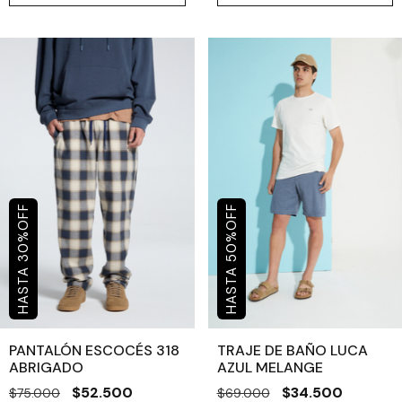
OFF
OFF
%
%
30
50
PANTALÓN ESCOCÉS 318
TRAJE DE BAÑO LUCA
ABRIGADO
AZUL MELANGE
$52.500
$34.500
$75.000
$69.000