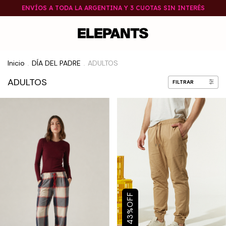
ENVÍOS A TODA LA ARGENTINA Y 3 CUOTAS SIN INTERÉS
Inicio
DÍA DEL PADRE
ADULTOS
.
.
ADULTOS
FILTRAR
OFF
%
43