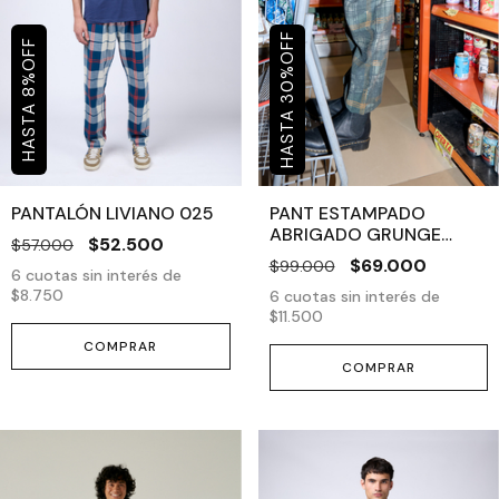
OFF
OFF
%
%
30
8
PANTALÓN LIVIANO 025
PANT ESTAMPADO
ABRIGADO GRUNGE
$52.500
$57.000
VERDE
$69.000
$99.000
6
cuotas sin interés de
$8.750
6
cuotas sin interés de
$11.500
COMPRAR
COMPRAR