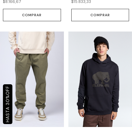
$8.166,67
$15.833,33
COMPRAR
COMPRAR
OFF
%
30