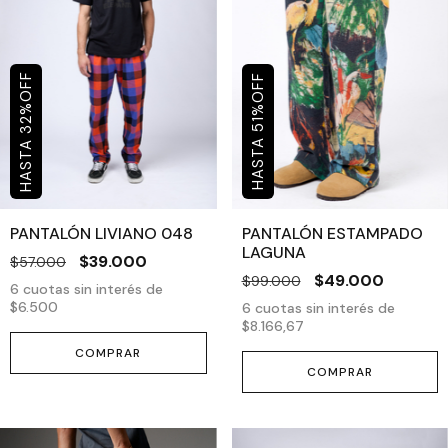
OFF
OFF
%
%
32
51
PANTALÓN LIVIANO 048
PANTALÓN ESTAMPADO
LAGUNA
$39.000
$57.000
$49.000
$99.000
6
cuotas sin interés de
$6.500
6
cuotas sin interés de
$8.166,67
COMPRAR
COMPRAR