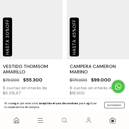
OFF
OFF
%
%
30
45
VESTIDO THOMSOM
CAMPERA CAMERON
AMARILLO
MARINO
$55.300
$99.000
$79.000
$179.000
6
cuotas sin interés de
6
cuotas sin interés de
$9.216,67
$16.500
Al navegar por este sitio
aceptás el uso de cookies
para agilizar
ENTENDIDO
COMPRAR
COMPRAR
tu experiencia de compra.
0