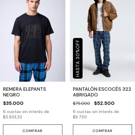
OFF
%
30
REMERA ELEPANTS
PANTALÓN ESCOCÉS 322
NEGRO
ABRIGADO
$35.000
$52.500
$75.000
6
cuotas sin interés de
6
cuotas sin interés de
$5.833,33
$8.750
COMPRAR
COMPRAR