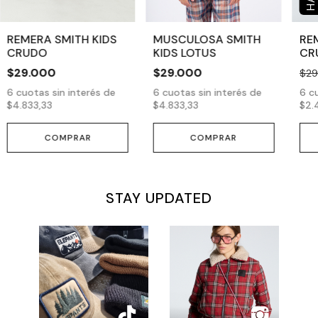
REMERA SMITH KIDS
MUSCULOSA SMITH
RE
CRUDO
KIDS LOTUS
CR
$29.000
$29.000
$29
6
cuotas sin interés de
6
cuotas sin interés de
6
cu
$4.833,33
$4.833,33
$2.
COMPRAR
COMPRAR
STAY UPDATED