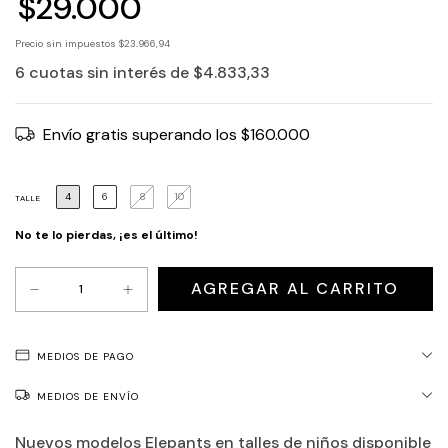
$29.000
Precio sin impuestos
$23.966,94
6
cuotas sin interés de
$4.833,33
Envío gratis
superando los
$160.000
4
6
8
10
TALLE
No te lo pierdas, ¡es el último!
MEDIOS DE PAGO
MEDIOS DE ENVÍO
Nuevos modelos Elepants en talles de niños disponible