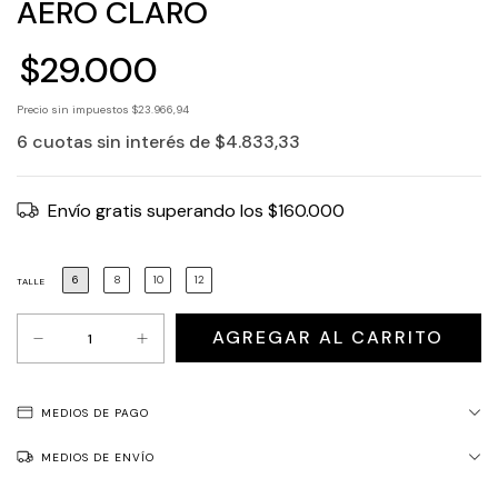
AERO CLARO
$29.000
Precio sin impuestos
$23.966,94
6
cuotas sin interés de
$4.833,33
Envío gratis
superando los
$160.000
6
8
10
12
TALLE
MEDIOS DE PAGO
MEDIOS DE ENVÍO