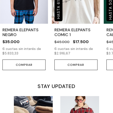
50
61
REMERA ELEPANTS
REMERA ELEPANTS
RE
NEGRO
COMIC 1
CA
$35.000
$17.500
$45.000
$45
6
cuotas sin interés de
6
cuotas sin interés de
6
cu
$5.833,33
$2.916,67
$3.
COMPRAR
COMPRAR
STAY UPDATED