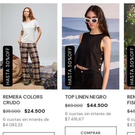
OFF
OFF
OFF
%
%
%
30
50
50
REMERA COLORS
TOP LINEN NEGRO
RE
CRUDO
FI
$44.500
$89.000
$24.500
$35.000
$45
6
cuotas sin interés de
$7.416,67
6
cuotas sin interés de
6
cu
$4.083,33
$3.
COMPRAR