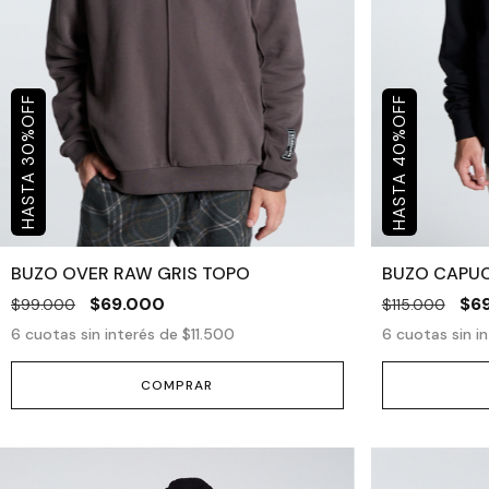
OFF
OFF
%
%
40
30
BUZO OVER RAW GRIS TOPO
BUZO CAPU
$69.000
$6
$99.000
$115.000
6
cuotas sin interés de
$11.500
6
cuotas sin i
COMPRAR