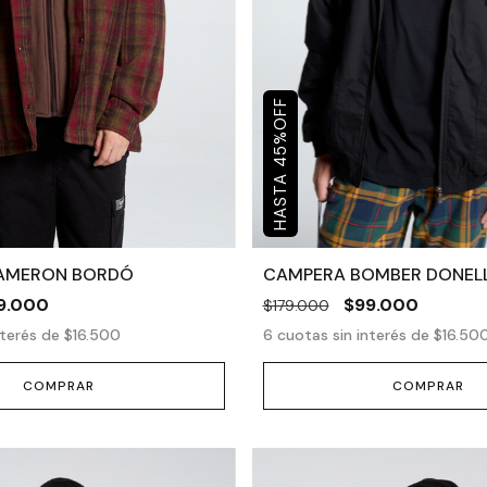
OFF
%
45
AMERON BORDÓ
CAMPERA BOMBER DONEL
9.000
$99.000
$179.000
nterés de
$16.500
6
cuotas sin interés de
$16.50
COMPRAR
COMPRAR