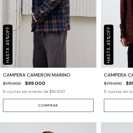
OFF
OFF
%
%
45
45
CAMPERA CAMERON MARINO
CAMPERA C
$99.000
$9
$179.000
$179.000
6
cuotas sin interés de
$16.500
6
cuotas sin i
COMPRAR