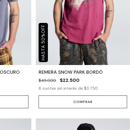
OFF
%
50
 OSCURO
REMERA SNOW PARK BORDÓ
$22.500
$45.000
6
cuotas sin interés de
$3.750
COMPRAR