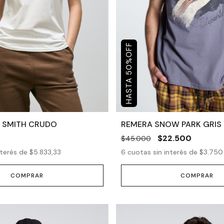
OFF
%
50
 SMITH CRUDO
REMERA SNOW PARK GRIS
$22.500
$45.000
nterés de
$5.833,33
6
cuotas sin interés de
$3.750
COMPRAR
COMPRAR