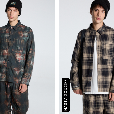
OFF
%
30