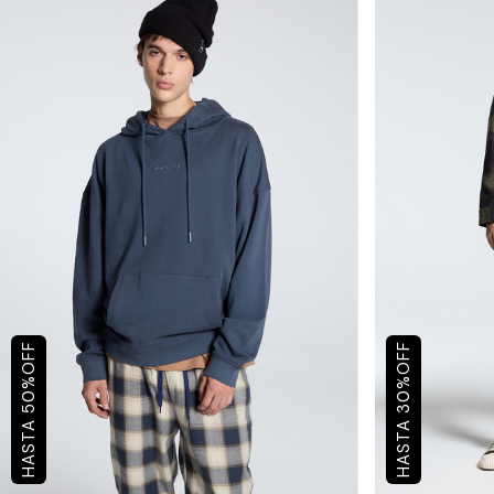
OFF
OFF
%
%
50
30