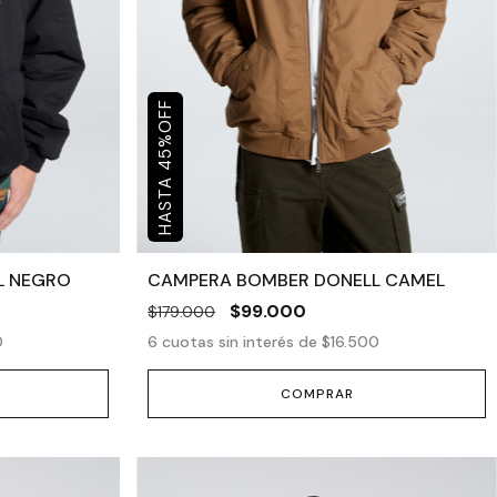
OFF
%
45
L NEGRO
CAMPERA BOMBER DONELL CAMEL
$99.000
$179.000
0
6
cuotas sin interés de
$16.500
COMPRAR