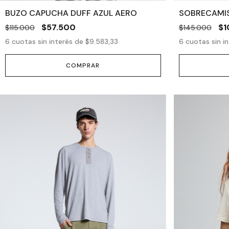
BUZO CAPUCHA DUFF AZUL AERO
SOBRECAMIS
$57.500
$1
$115.000
$145.000
6
cuotas sin interés de
$9.583,33
6
cuotas sin i
COMPRAR