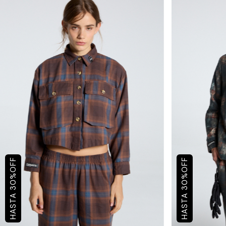
OFF
OFF
%
%
30
30