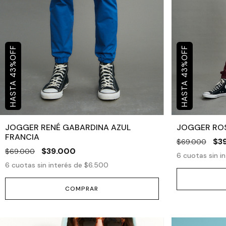
OFF
OFF
%
%
43
43
JOGGER RENÉ GABARDINA AZUL
JOGGER ROS
FRANCIA
$3
$69.000
$39.000
$69.000
6
cuotas sin i
6
cuotas sin interés de
$6.500
COMPRAR