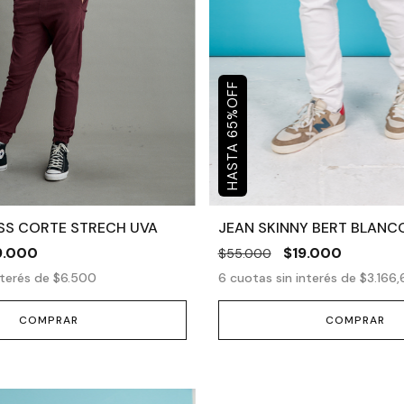
OFF
%
65
S CORTE STRECH UVA
JEAN SKINNY BERT BLANC
9.000
$19.000
$55.000
nterés de
$6.500
6
cuotas sin interés de
$3.166,
COMPRAR
COMPRAR