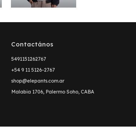
Contactános
5491151262767
+54 9 11 5126-2767
shop@elepants.com.ar
Malabia 1706, Palermo Soho, CABA