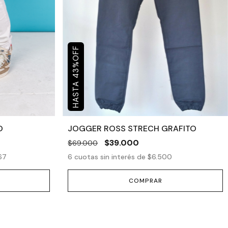
OFF
%
43
O
JOGGER ROSS STRECH GRAFITO
$39.000
$69.000
67
6
cuotas sin interés de
$6.500
COMPRAR