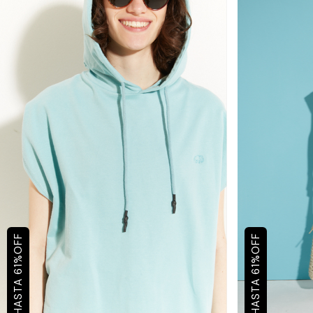
OFF
OFF
%
%
61
61