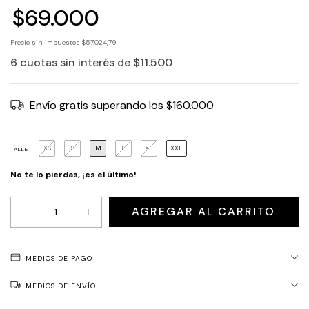
$69.000
Precio sin impuestos
$57.024,79
6
cuotas sin interés de
$11.500
Envío gratis
superando los
$160.000
XS
S
M
L
XL
XXL
TALLE
No te lo pierdas, ¡es el último!
MEDIOS DE PAGO
MEDIOS DE ENVÍO