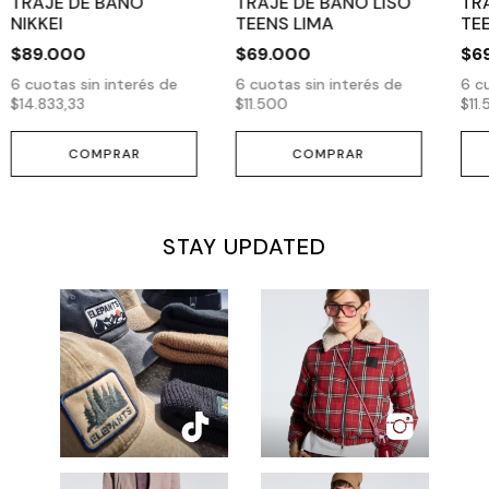
TRAJE DE BAÑO
TRAJE DE BAÑO LISO
TR
NIKKEI
TEENS LIMA
TE
$89.000
$69.000
$6
6
cuotas sin interés de
6
cuotas sin interés de
6
cu
$14.833,33
$11.500
$11
COMPRAR
COMPRAR
STAY UPDATED