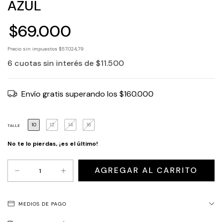
AZUL
$69.000
Precio sin impuestos
$57.024,79
6
cuotas sin interés de
$11.500
Envío gratis
superando los
$160.000
10
12
14
16
TALLE
No te lo pierdas, ¡es el último!
MEDIOS DE PAGO