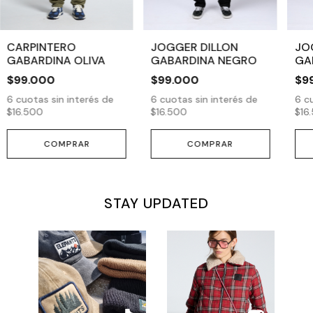
CARPINTERO
JOGGER DILLON
JO
GABARDINA OLIVA
GABARDINA NEGRO
GA
$99.000
$99.000
$9
6
cuotas sin interés de
6
cuotas sin interés de
6
cu
$16.500
$16.500
$16
COMPRAR
COMPRAR
STAY UPDATED