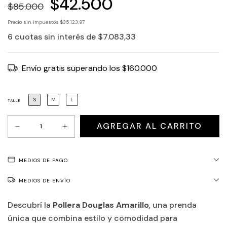
$42.500
$85.000
Precio sin impuestos
$35.123,97
6
cuotas sin interés de
$7.083,33
Envío gratis
superando los
$160.000
S
M
L
TALLE
MEDIOS DE PAGO
MEDIOS DE ENVÍO
Descubrí la
Pollera Douglas Amarillo
, una prenda
única que combina estilo y comodidad para