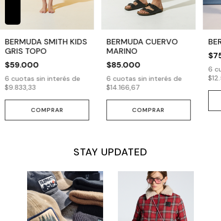
BERMUDA SMITH KIDS
BERMUDA CUERVO
BE
GRIS TOPO
MARINO
$7
$59.000
$85.000
6
cu
$12
6
cuotas sin interés de
6
cuotas sin interés de
$9.833,33
$14.166,67
COMPRAR
COMPRAR
STAY UPDATED