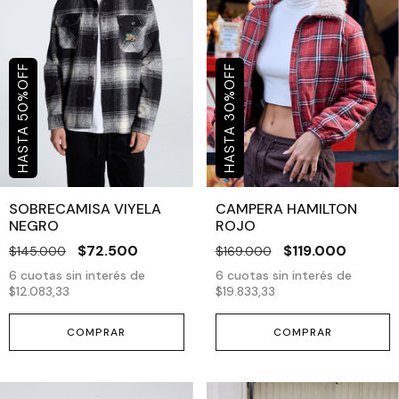
OFF
OFF
%
%
50
30
SOBRECAMISA VIYELA
CAMPERA HAMILTON
NEGRO
ROJO
$72.500
$119.000
$145.000
$169.000
6
cuotas sin interés de
6
cuotas sin interés de
$12.083,33
$19.833,33
COMPRAR
COMPRAR