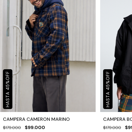
OFF
OFF
%
%
45
45
CAMPERA CAMERON MARINO
CAMPERA B
$99.000
$9
$179.000
$179.000