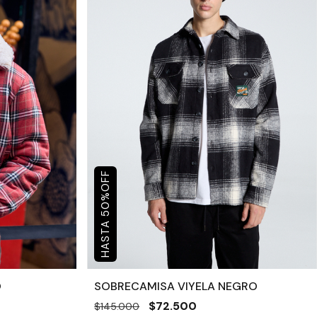
OFF
%
50
O
SOBRECAMISA VIYELA NEGRO
$72.500
$145.000