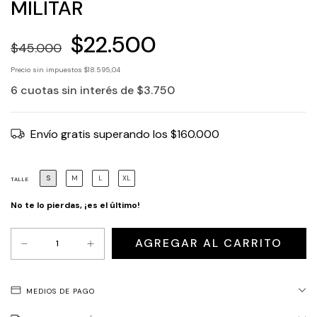
MILITAR
$22.500
$45.000
Precio sin impuestos
$18.595,04
6
cuotas sin interés de
$3.750
Envío gratis
superando los
$160.000
S
M
L
XL
TALLE
No te lo pierdas, ¡es el último!
MEDIOS DE PAGO