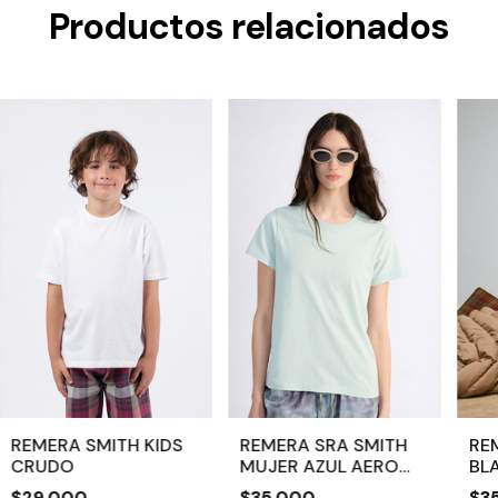
Productos relacionados
REMERA SMITH KIDS
REMERA SRA SMITH
RE
CRUDO
MUJER AZUL AERO
BL
CLARO
$29.000
$35.000
$3