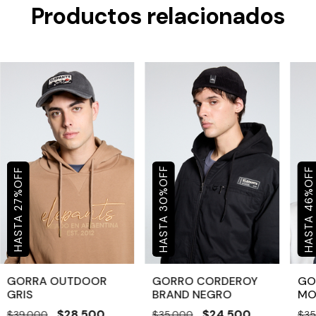
Productos relacionados
OFF
OFF
OFF
%
%
%
30
46
27
GORRA OUTDOOR
GORRO CORDEROY
GO
GRIS
BRAND NEGRO
MO
$28.500
$24.500
$39.000
$35.000
$35