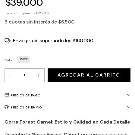
$39.000
Precio sin impuestos
$32.231,40
6
cuotas sin interés de
$6.500
Envío gratis
superando los
$160.000
UNICO
TALLE
MEDIOS DE PAGO
MEDIOS DE ENVÍO
Gorra Forest Camel: Estilo y Calidad en Cada Detalle
Descubrí la
Gorra Forest Camel
, una prenda esencial