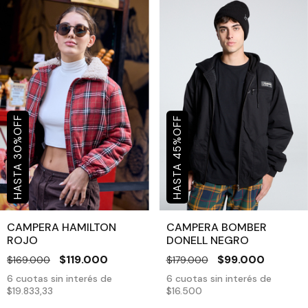
OFF
OFF
%
%
30
45
CAMPERA HAMILTON
CAMPERA BOMBER
ROJO
DONELL NEGRO
$119.000
$99.000
$169.000
$179.000
6
cuotas sin interés de
6
cuotas sin interés de
$19.833,33
$16.500