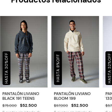
OFF
OFF
OFF
%
%
%
30
32
8
PANTALÓN LIVIANO
PANTALÓN LIVIANO
PA
BLACK 191 TEENS
BLOOM 199
133
$52.500
$52.500
$75.000
$57.000
$57