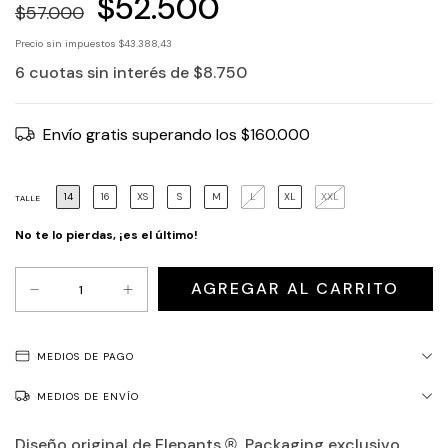
$52.500
$57.000
Precio sin impuestos
$43.388,43
6
cuotas sin interés de
$8.750
Envío gratis
superando los
$160.000
14
16
XS
S
M
L
XL
XXL
TALLE
No te lo pierdas, ¡es el último!
MEDIOS DE PAGO
MEDIOS DE ENVÍO
Diseño original de Elepants
Packaging exclusivo.
®.