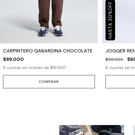
OFF
%
30
CARPINTERO GABARDINA CHOCOLATE
JOGGER REN
$99.000
$6
$99.000
6
cuotas sin interés de
$16.500
6
cuotas sin i
COMPRAR