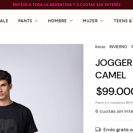
ENVÍOS A TODA LA ARGENTINA Y 3 CUOTAS SIN INTERÉS
SALE
PANTS
HOMBRE
MUJER
TEENS &
Inicio
INVIERNO
.
.
JOGGER
CAMEL
$99.00
Precio sin impuestos
$81.
6
cuotas sin int
Envío gratis
s