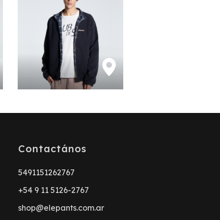
Contactános
5491151262767
+54 9 11 5126-2767
shop@elepants.com.ar