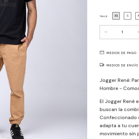
XS
S
TALLE
MEDIOS DE PAGO
MEDIOS DE ENVÍO
Jogger René: Pa
Hombre - Comod
El Jogger René e
buscan la combi
Confeccionado e
adapta a tu cuer
movimiento sin p