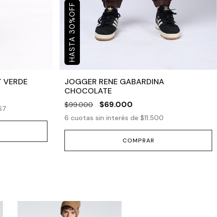
OFF
%
30
 VERDE
JOGGER RENE GABARDINA
CHOCOLATE
$69.000
$99.000
67
6
cuotas sin interés de
$11.500
COMPRAR