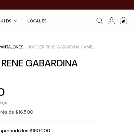
 KIDS
LOCALES
0
PANTALONES
JOGGER RENE GABARDINA CAMEL
.
 RENE GABARDINA
0
818,18
erés de
$16.500
uperando los
$160.000