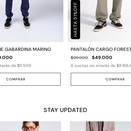
OFF
%
51
E GABARDINA MARINO
PANTALÓN CARGO FOREST
9.000
$49.000
$99.000
nterés de
$11.500
6
cuotas sin interés de
$8.166,
COMPRAR
COMPRAR
STAY UPDATED