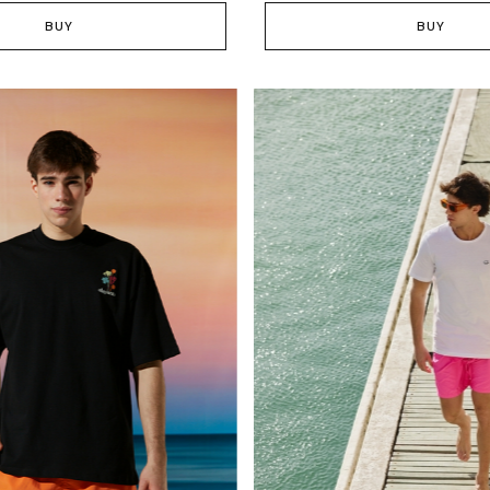
BUY
BUY