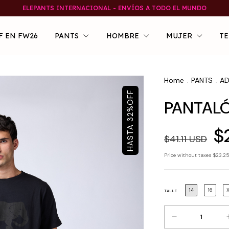
ELEPANTS INTERNACIONAL - ENVÍOS A TODO EL MUNDO
F EN FW26
PANTS
HOMBRE
MUJER
TE
Home
PANTS
AD
.
.
OFF
PANTALÓ
%
32
$
$41.11 USD
Price without taxes
$23.2
14
16
TALLE