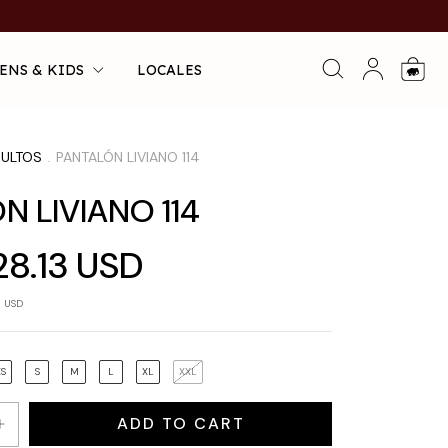
ENS & KIDS
LOCALES
0
ULTOS
PANTALÓN LIVIANO 114
.
N LIVIANO 114
28.13 USD
5 USD
XS
S
M
L
XL
XXL