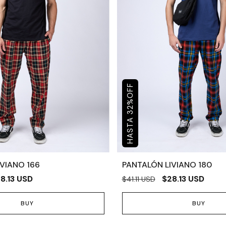
OFF
%
32
VIANO 166
PANTALÓN LIVIANO 180
8.13 USD
$28.13 USD
$41.11 USD
BUY
BUY