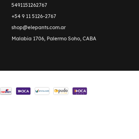
5491151262767
+54 9 11 5126-2767
shop@elepants.com.ar
Malabia 1706, Palermo Soho, CABA