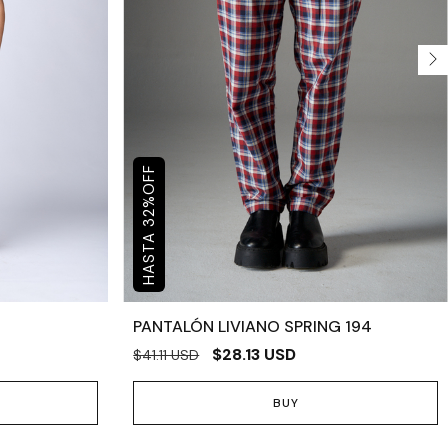
OFF
%
32
PANTALÓN LIVIANO SPRING 194
$28.13 USD
$41.11 USD
BUY