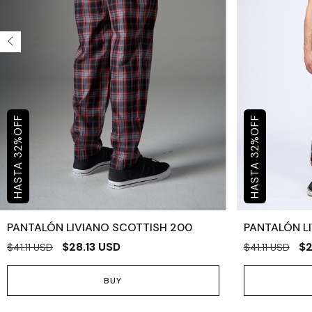
OFF
OFF
%
%
32
32
PANTALÓN LIVIANO SCOTTISH 200
PANTALÓN LI
$28.13 USD
$2
$41.11 USD
$41.11 USD
BUY