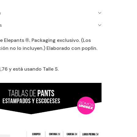
S
S
de Elepants
Packaging exclusivo. (Los
®.
ón no lo incluyen.) Elaborado con poplín.
,76 y está usando Talle S.