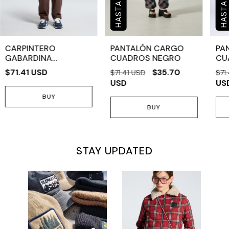
CARPINTERO
PANTALÓN CARGO
PA
GABARDINA
CUADROS NEGRO
CU
CHOCOLATE
$71.41 USD
$35.70
$71.41 USD
$71
USD
US
BUY
BUY
STAY UPDATED