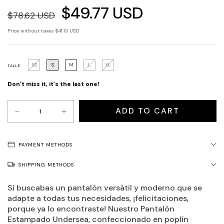
$49.77 USD
$78.62 USD
Price without taxes
$41.13 USD
XS
S
M
L
XL
TALLE
Don´t miss it, it´s the last one!
PAYMENT METHODS
SHIPPING METHODS
Si buscabas un pantalón versátil y moderno que se
adapte a todas tus necesidades, ¡felicitaciones,
porque ya lo encontraste! Nuestro Pantalón
Estampado Undersea, confeccionado en poplín