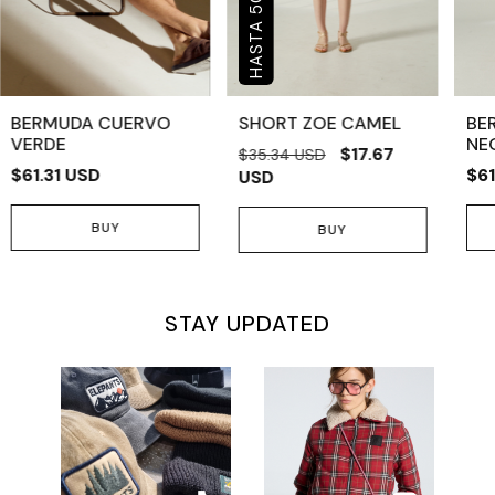
50
BERMUDA CUERVO
SHORT ZOE CAMEL
BE
VERDE
NE
$17.67
$35.34 USD
$61.31 USD
$61
USD
BUY
BUY
STAY UPDATED