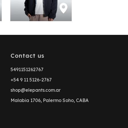
Contact us
5491151262767
+54 9 11 5126-2767
shop@elepants.com.ar
Malabia 1706, Palermo Soho, CABA