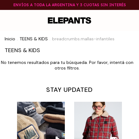
ENVÍOS A TODA LA ARGENTINA Y 3 CUOTAS SIN INTERÉS
Inicio
TEENS & KIDS
breadcrumbs.mallas-infantiles
.
.
TEENS & KIDS
No tenemos resultados para tu búsqueda. Por favor, intentá con
otros filtros.
STAY UPDATED