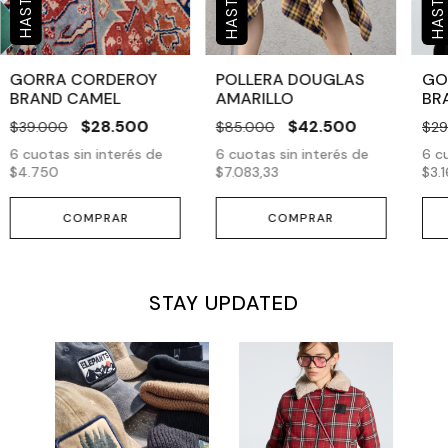
GORRA CORDEROY
POLLERA DOUGLAS
GO
BRAND CAMEL
AMARILLO
BR
$28.500
$42.500
$39.000
$85.000
$29
6
cuotas sin interés de
6
cuotas sin interés de
6
cu
$4.750
$7.083,33
$3.
COMPRAR
COMPRAR
STAY UPDATED