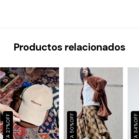
Productos relacionados
OFF
OFF
OFF
%
%
%
50
34
27