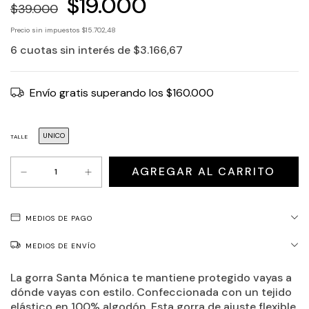
$19.000
$39.000
Precio sin impuestos
$15.702,48
6
cuotas sin interés de
$3.166,67
Envío gratis
superando los
$160.000
UNICO
TALLE
MEDIOS DE PAGO
MEDIOS DE ENVÍO
La gorra Santa Mónica te mantiene protegido vayas a
dónde vayas con estilo. Confeccionada con un tejido
elástico en 100% algodón. Esta gorra de ajuste flexible