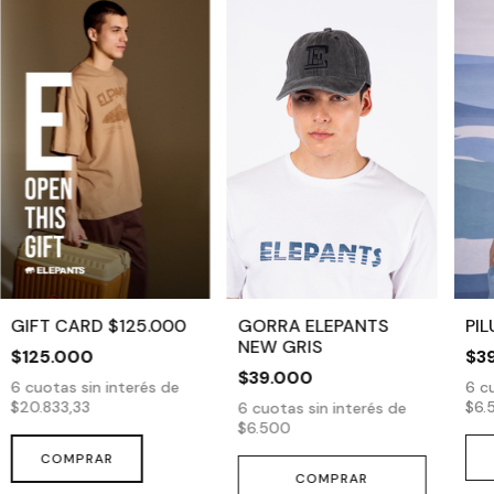
GIFT CARD $125.000
GORRA ELEPANTS
PI
NEW GRIS
$125.000
$3
$39.000
6
cuotas sin interés de
6
cu
$20.833,33
$6.
6
cuotas sin interés de
$6.500
COMPRAR