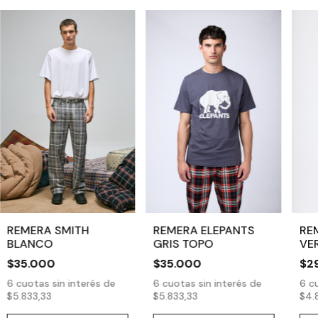
REMERA SMITH
REMERA ELEPANTS
RE
BLANCO
GRIS TOPO
VE
$35.000
$35.000
$2
6
cuotas sin interés de
6
cuotas sin interés de
6
cu
$5.833,33
$5.833,33
$4.