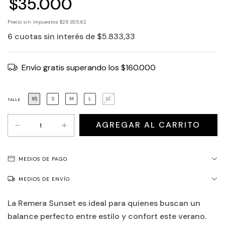
$35.000
Precio sin impuestos
$28.925,62
6
cuotas sin interés de
$5.833,33
Envío gratis
superando los
$160.000
XS
S
M
L
XL
TALLE
MEDIOS DE PAGO
MEDIOS DE ENVÍO
La Remera Sunset es ideal para quienes buscan un
balance perfecto entre estilo y confort este verano.