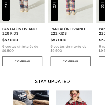
2X1
2X1
2X1
PANTALÓN LIVIANO
PANTALÓN LIVIANO
PA
228 KIDS
222 KIDS
225
$57.000
$57.000
$5
6
cuotas sin interés de
6
cuotas sin interés de
6
cu
$9.500
$9.500
$9.
COMPRAR
COMPRAR
STAY UPDATED