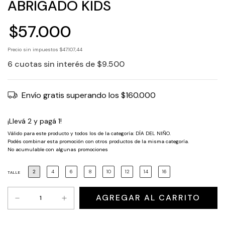
ABRIGADO KIDS
$57.000
Precio sin impuestos
$47.107,44
6
cuotas sin interés de
$9.500
Envío gratis
superando los
$160.000
¡Llevá 2 y pagá 1!
Válido para este producto y todos los de la categoría: DÍA DEL NIÑO.
Podés combinar esta promoción con otros productos de la misma categoría.
No acumulable con algunas promociones
2
4
6
8
10
12
14
16
TALLE