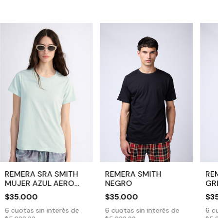
REMERA SRA SMITH
REMERA SMITH
RE
MUJER AZUL AERO
NEGRO
GR
CLARO
$35.000
$35.000
$3
6
cuotas sin interés de
6
cuotas sin interés de
6
cu