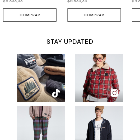
$5.833,33
$5.833,33
$5.
COMPRAR
COMPRAR
STAY UPDATED