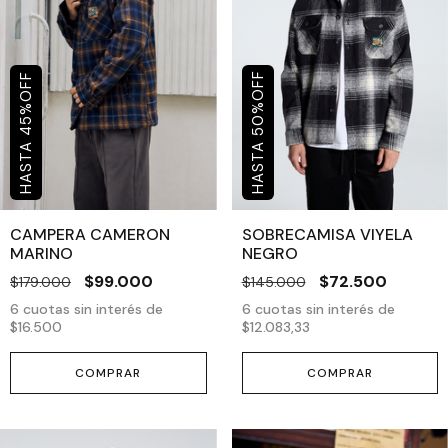
OFF
OFF
%
%
50
45
CAMPERA CAMERON
SOBRECAMISA VIYELA
MARINO
NEGRO
$99.000
$72.500
$179.000
$145.000
6
cuotas sin interés de
6
cuotas sin interés de
$16.500
$12.083,33
COMPRAR
COMPRAR