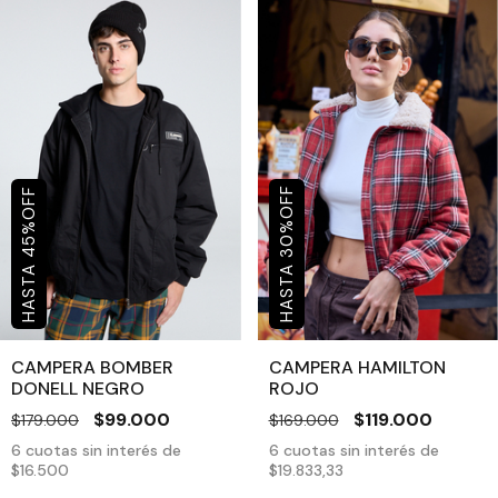
OFF
OFF
%
%
30
45
CAMPERA BOMBER
CAMPERA HAMILTON
DONELL NEGRO
ROJO
$99.000
$119.000
$179.000
$169.000
6
cuotas sin interés de
6
cuotas sin interés de
$16.500
$19.833,33