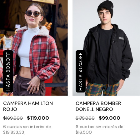
OFF
OFF
%
%
30
45
CAMPERA HAMILTON
CAMPERA BOMBER
ROJO
DONELL NEGRO
$119.000
$99.000
$169.000
$179.000
6
cuotas sin interés de
6
cuotas sin interés de
$19.833,33
$16.500