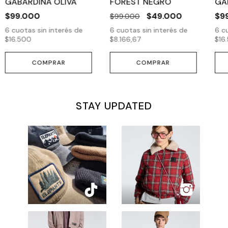
GABARDINA OLIVA
FOREST NEGRO
GA
$99.000
$49.000
$9
$99.000
6
cuotas sin interés de
6
cuotas sin interés de
6
cu
$16.500
$8.166,67
$16
COMPRAR
COMPRAR
STAY UPDATED