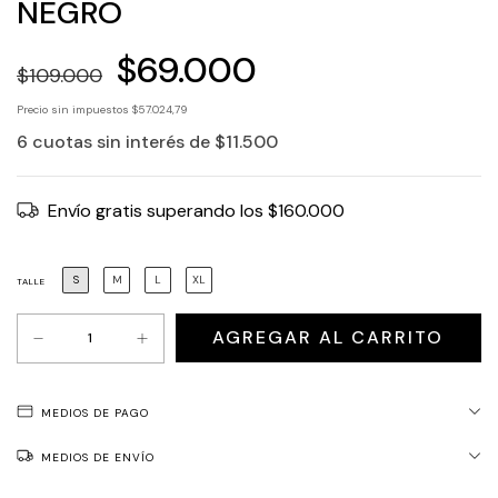
NEGRO
$69.000
$109.000
Precio sin impuestos
$57.024,79
6
cuotas sin interés de
$11.500
Envío gratis
superando los
$160.000
S
M
L
XL
TALLE
MEDIOS DE PAGO
MEDIOS DE ENVÍO