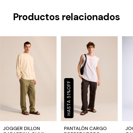
Productos relacionados
OFF
%
51
JOGGER DILLON
PANTALÓN CARGO
JO