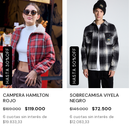
OFF
OFF
%
%
30
50
CAMPERA HAMILTON
SOBRECAMISA VIYELA
ROJO
NEGRO
$119.000
$72.500
$169.000
$145.000
6
cuotas sin interés de
6
cuotas sin interés de
$19.833,33
$12.083,33