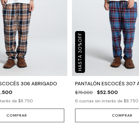
OFF
%
30
SCOCÉS 306 ABRIGADO
PANTALÓN ESCOCÉS 307 
2.500
$52.500
$75.000
nterés de
$8.750
6
cuotas sin interés de
$8.750
COMPRAR
COMPRAR