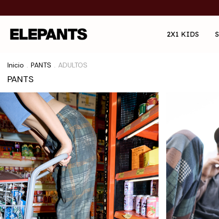
2X1 KIDS
Inicio
PANTS
ADULTOS
.
.
PANTS