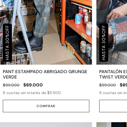
OFF
OFF
%
%
30
30
PANT ESTAMPADO ABRIGADO GRUNGE
PANTALÓN 
VERDE
TWIST VERD
$69.000
$6
$99.000
$99.000
6
cuotas sin interés de
$11.500
6
cuotas sin i
COMPRAR