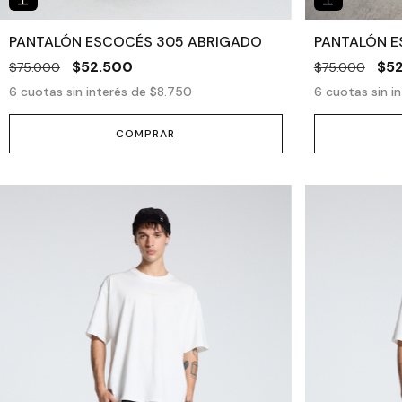
PANTALÓN ESCOCÉS 305 ABRIGADO
PANTALÓN E
$52.500
$5
$75.000
$75.000
6
cuotas sin interés de
$8.750
6
cuotas sin i
COMPRAR