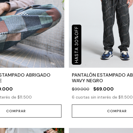
OFF
%
30
ESTAMPADO ABRIGADO
PANTALÓN ESTAMPADO A
E
WAVY NEGRO
9.000
$69.000
$99.000
nterés de
$11.500
6
cuotas sin interés de
$11.500
COMPRAR
COMPRAR