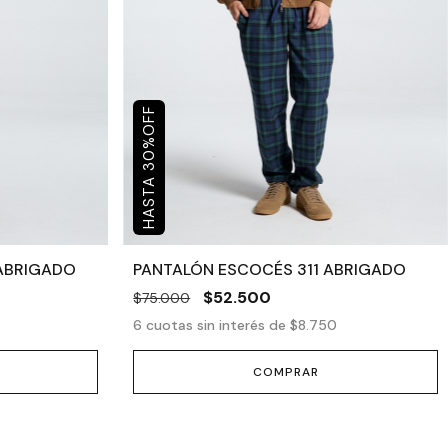
OFF
%
30
ABRIGADO
PANTALÓN ESCOCÉS 311 ABRIGADO
$52.500
$75.000
6
cuotas sin interés de
$8.750
COMPRAR