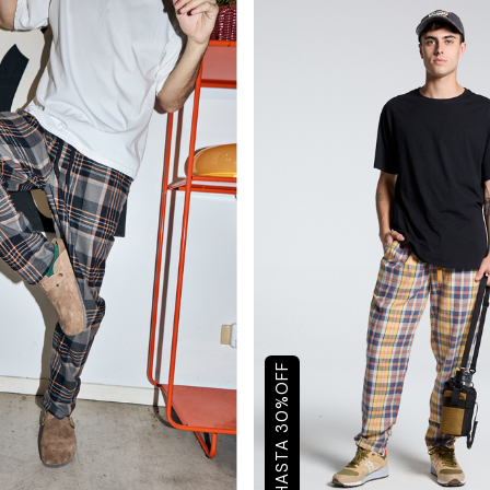
OFF
%
30