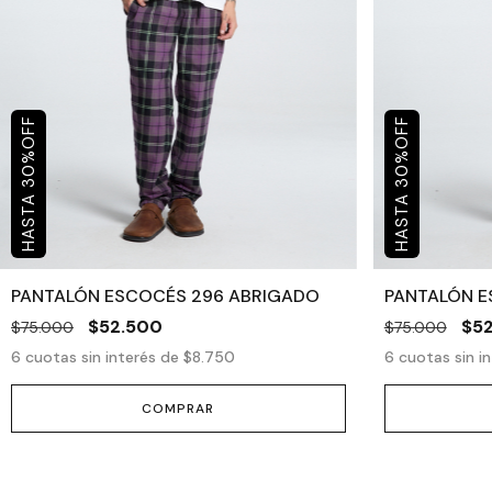
OFF
OFF
%
%
30
30
PANTALÓN ESCOCÉS 296 ABRIGADO
PANTALÓN E
$52.500
$5
$75.000
$75.000
6
cuotas sin interés de
$8.750
6
cuotas sin i
COMPRAR