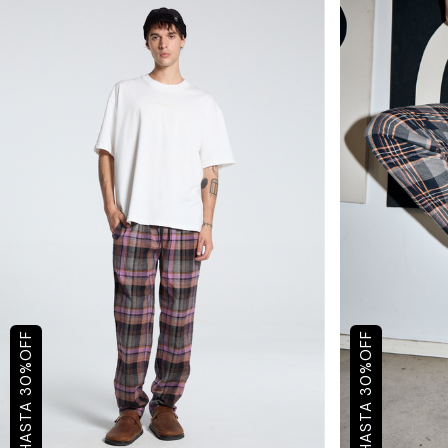
OFF
OFF
%
%
30
30