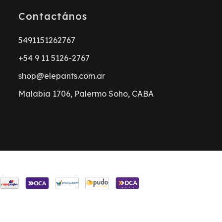
Contactános
5491151262767
+54 9 11 5126-2767
shop@elepants.com.ar
Malabia 1706, Palermo Soho, CABA